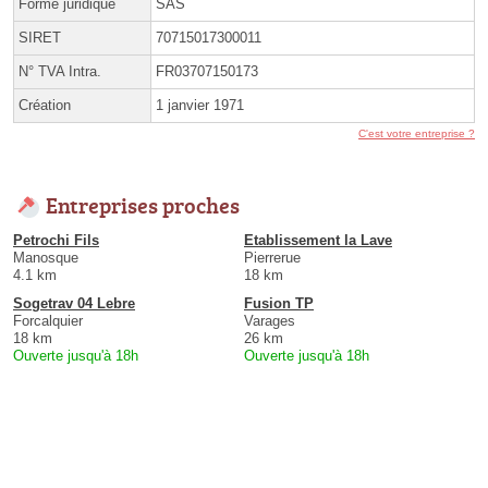
Forme juridique
SAS
SIRET
70715017300011
N° TVA Intra.
FR03707150173
Création
1 janvier 1971
C'est votre entreprise ?
Entreprises proches
Petrochi Fils
Etablissement la Lave
Manosque
Pierrerue
4.1 km
18 km
Sogetrav 04 Lebre
Fusion TP
Forcalquier
Varages
18 km
26 km
Ouverte jusqu'à 18h
Ouverte jusqu'à 18h