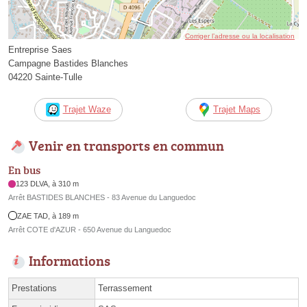
Corriger l’adresse ou la localisation
Entreprise Saes
Campagne Bastides Blanches
04220 Sainte-Tulle
Trajet Waze
Trajet Maps
Venir en transports en commun
En bus
123 DLVA, à 310 m
Arrêt BASTIDES BLANCHES - 83 Avenue du Languedoc
ZAE TAD, à 189 m
Arrêt COTE d'AZUR - 650 Avenue du Languedoc
Informations
Prestations
Terrassement