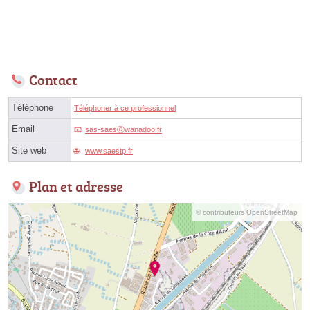
Contact
Téléphone
Téléphoner à ce professionnel
Email
sas-saesⓐwanadoo.fr
Site web
www.saestp.fr
Plan et adresse
© contributeurs OpenStreetMap