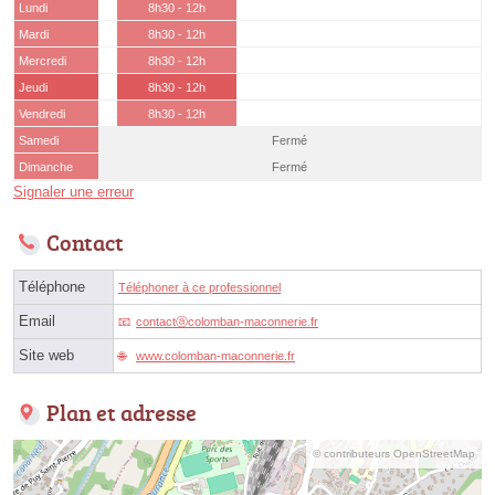
Lundi
8h30 - 12h
Mardi
8h30 - 12h
Mercredi
8h30 - 12h
Jeudi
8h30 - 12h
Vendredi
8h30 - 12h
Samedi
Fermé
Dimanche
Fermé
Signaler une erreur
Contact
Téléphone
Téléphoner à ce professionnel
Email
contactⓐcolomban-maconnerie.fr
Site web
www.colomban-maconnerie.fr
Plan et adresse
© contributeurs OpenStreetMap