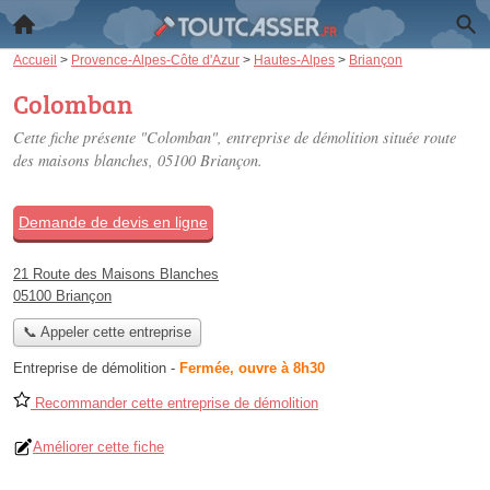
Accueil
>
Provence-Alpes-Côte d'Azur
>
Hautes-Alpes
>
Briançon
Colomban
Cette fiche présente "Colomban", entreprise de démolition située
route
des maisons blanches
, 05100 Briançon.
Demande de devis en ligne
21 Route des Maisons Blanches
05100 Briançon
📞 Appeler cette entreprise
Entreprise de démolition
-
Fermée, ouvre à 8h30
Recommander cette entreprise de démolition
Améliorer cette fiche