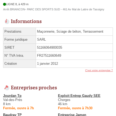
LIGNE 8, à 429 m
Arrêt BRIANCON- PARC DES SPORTS SUD - 461 Av Mal de Lattre de Tassigny
Informations
Prestations
Maçonnerie, Sciage de béton, Terrassement
Forme juridique
SARL
SIRET
51166064900035
N° TVA Intra.
FR27511660649
Création
1 janvier 2012
C'est votre entreprise ?
Entreprises proches
Jourdan Tp
Exploit Entrep Gaudy SEE
Val-des-Prés
Chorges
8 km
46 km
Fermée, ouvre à 7h
Fermée, ouvre à 7h30
Baudray TP
Entreprise Jamen