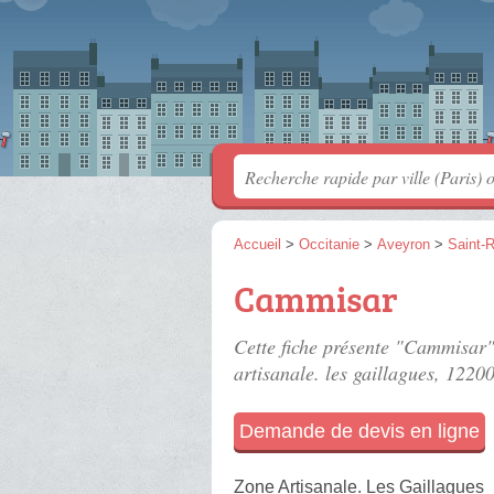
Accueil
>
Occitanie
>
Aveyron
>
Saint-
Cammisar
Cette fiche présente "Cammisar"
artisanale. les gaillagues
, 1220
Demande de devis en ligne
Zone Artisanale. Les Gaillagues