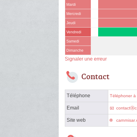
Mardi
Mercredi
Jeudi
Vendredi
Samedi
Dimanche
Signaler une erreur
Contact
Téléphone
Téléphoner à 
Email
contactⓐ
Site web
cammisar