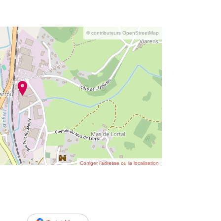
© contributeurs OpenStreetMap
Corriger l’adresse ou la localisation