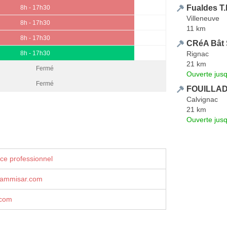
Fualdes T.
8h - 17h30
Villeneuve
8h - 17h30
11 km
8h - 17h30
CRéA Bât
Rignac
8h - 17h30
21 km
Fermé
Ouverte jus
Fermé
FOUILLADE
Calvignac
21 km
Ouverte jus
ce professionnel
cammisar.com
.com