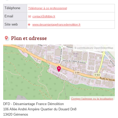
Téléphone
Téléphoner à ce professionnel
Email
contactⓐdfdbtp.fr
Site web
www.desamiantagefrancedemolition.fr
Plan et adresse
© contributeurs OpenStreetMap
Corriger l’adresse ou la localisation
DFD - Désamiantage France Démolition
106 Allée André Ampère Quartier du Douard Dn8
13420 Gémenos