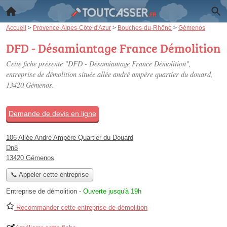
Accueil
>
Provence-Alpes-Côte d'Azur
>
Bouches-du-Rhône
>
Gémenos
DFD - Désamiantage France Démolition
Cette fiche présente "DFD - Désamiantage France Démolition",
entreprise de démolition située
allée andré ampère quartier du douard
,
13420 Gémenos.
Demande de devis en ligne
106 Allée André Ampère Quartier du Douard
Dn8
13420 Gémenos
📞 Appeler cette entreprise
Entreprise de démolition
-
Ouverte jusqu'à 19h
Recommander cette entreprise de démolition