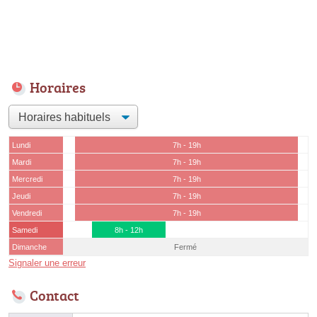
Horaires
Lundi
7h - 19h
Mardi
7h - 19h
Mercredi
7h - 19h
Jeudi
7h - 19h
Vendredi
7h - 19h
Samedi
8h - 12h
Dimanche
Fermé
Signaler une erreur
Contact