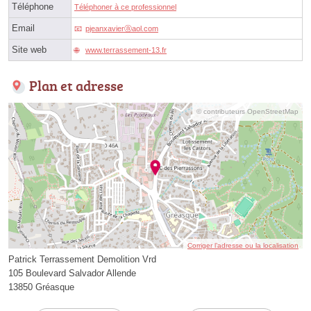
Téléphone
Téléphoner à ce professionnel
Email
pjeanxavierⓐaol.com
Site web
www.terrassement-13.fr
Plan et adresse
© contributeurs OpenStreetMap
Corriger l’adresse ou la localisation
Patrick Terrassement Demolition Vrd
105 Boulevard Salvador Allende
13850 Gréasque