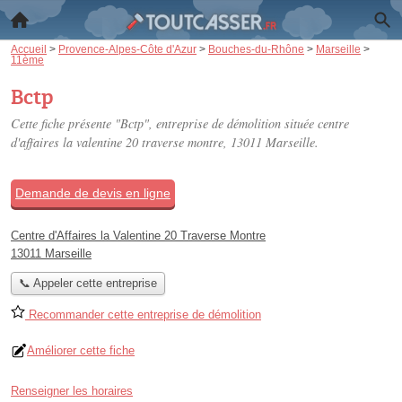
Accueil
>
Provence-Alpes-Côte d'Azur
>
Bouches-du-Rhône
>
Marseille
>
11ème
Bctp
Cette fiche présente "Bctp", entreprise de démolition située
centre
d'affaires la valentine 20 traverse montre
, 13011 Marseille.
Demande de devis en ligne
Centre d'Affaires la Valentine 20 Traverse Montre
13011 Marseille
📞 Appeler cette entreprise
Recommander cette entreprise de démolition
Améliorer cette fiche
Renseigner les horaires