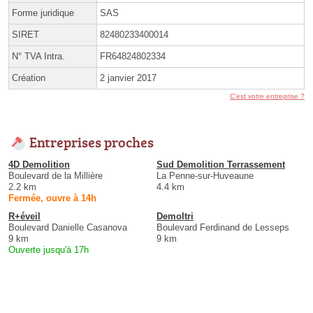
Forme juridique
SAS
SIRET
82480233400014
N° TVA Intra.
FR64824802334
Création
2 janvier 2017
C'est votre entreprise ?
Entreprises proches
4D Demolition
Sud Demolition Terrassement
Boulevard de la Millière
La Penne-sur-Huveaune
2.2 km
4.4 km
Fermée, ouvre à 14h
R+éveil
Demoltri
Boulevard Danielle Casanova
Boulevard Ferdinand de Lesseps
9 km
9 km
Ouverte jusqu'à 17h