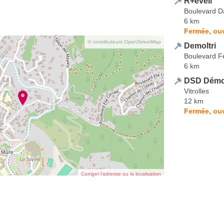
R+éveil
Boulevard D
6 km
Fermée, ouv
© contributeurs OpenStreetMap
Demoltri
Boulevard F
6 km
DSD Démol
Vitrolles
12 km
Fermée, ouv
Corriger l’adresse ou la localisation