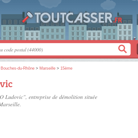
>
Bouches-du-Rhône
>
Marseille
>
15ème
vic
 Ludovic", entreprise de démolition située
Marseille.