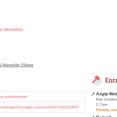
e démolition
 à Marseille 15ème
Ent
Asgtp Med
ce professionnel
Rue Condor
2.7 km
com/pages/Consiglio-Ludovic/416071602119037
Fermée, ouv