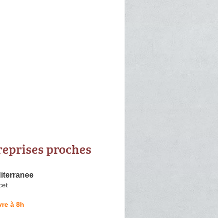
reprises proches
iterranee
cet
re à 8h