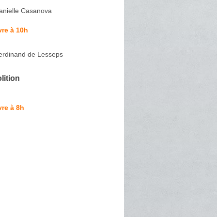
anielle Casanova
re à 10h
erdinand de Lesseps
ition
re à 8h