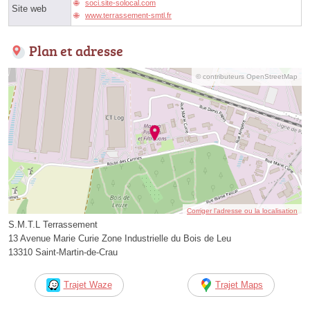
soci.site-solocal.com
Site web
www.terrassement-smtl.fr
Plan et adresse
© contributeurs OpenStreetMap
Corriger l’adresse ou la localisation
S.M.T.L Terrassement
13 Avenue Marie Curie Zone Industrielle du Bois de Leu
13310 Saint-Martin-de-Crau
Trajet Waze
Trajet Maps