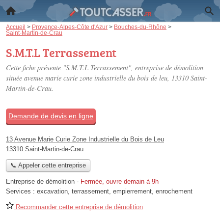
Accueil
>
Provence-Alpes-Côte d'Azur
>
Bouches-du-Rhône
>
Saint-Martin-de-Crau
S.M.T.L Terrassement
Cette fiche présente "S.M.T.L Terrassement", entreprise de démolition
située
avenue marie curie zone industrielle du bois de leu
, 13310 Saint-
Martin-de-Crau.
Demande de devis en ligne
13 Avenue Marie Curie Zone Industrielle du Bois de Leu
13310 Saint-Martin-de-Crau
📞 Appeler cette entreprise
Entreprise de démolition
-
Fermée, ouvre demain à 9h
Services :
excavation
,
terrassement
,
empierrement
,
enrochement
Recommander cette entreprise de démolition