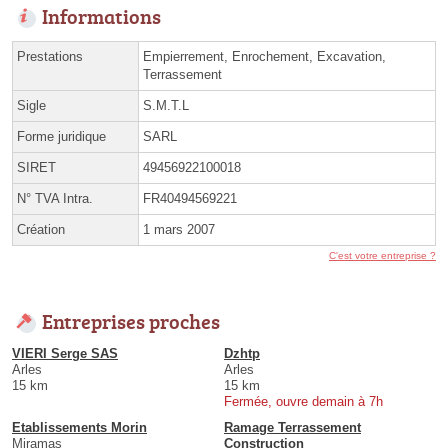
Informations
Prestations
Empierrement, Enrochement, Excavation,
Terrassement
Sigle
S.M.T.L
Forme juridique
SARL
SIRET
49456922100018
N° TVA Intra.
FR40494569221
Création
1 mars 2007
C'est votre entreprise ?
Entreprises proches
VIERI Serge SAS
Dzhtp
Arles
Arles
15 km
15 km
Fermée, ouvre demain à 7h
Etablissements Morin
Ramage Terrassement
Miramas
Construction