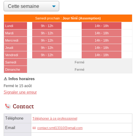
Samedi prochain :
Jour férié (Assomption)
Lundi
9h - 12h
14h - 18h
Mardi
9h - 12h
14h - 18h
Mercredi
9h - 12h
14h - 18h
Jeudi
9h - 12h
14h - 18h
Vendredi
9h - 12h
14h - 18h
Samedi
Fermé
(15 août)
Dimanche
Fermé
Fermé le 15 août
Signaler une erreur
Contact
Téléphone
Téléphoner à ce professionnel
Email
contact.smtl13310ⓐgmail.com