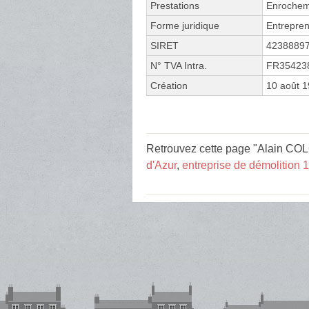
Prestations
Enrochem
Forme juridique
Entrepren
SIRET
4238889
N° TVA Intra.
FR35423
Création
10 août 
Retrouvez cette page "Alain COL
d'Azur
,
entreprise de démolition 