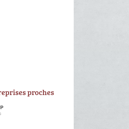
reprises proches
TP
c