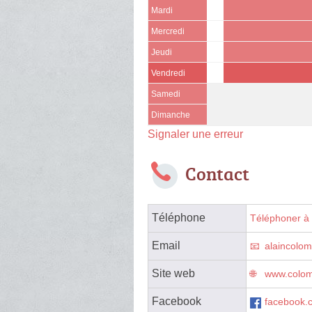
Mardi
Mercredi
Jeudi
Vendredi
Samedi
Dimanche
Signaler une erreur
Contact
Téléphone
Téléphoner à 
Email
alaincolo
Site web
www.colom
Facebook
facebook.