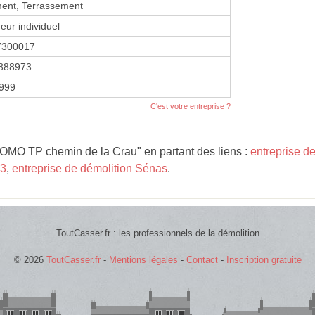
ent, Terrassement
eur individuel
7300017
888973
1999
C'est votre entreprise ?
OMO TP chemin de la Crau" en partant des liens :
entreprise d
13
,
entreprise de démolition Sénas
.
ToutCasser.fr : les professionnels de la démolition
© 2026
ToutCasser.fr
-
Mentions légales
-
Contact
-
Inscription gratuite