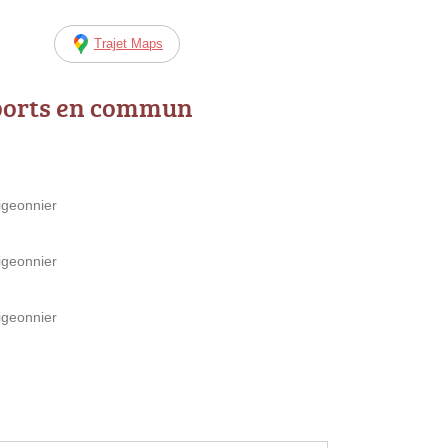
Trajet Maps
ports en commun
igeonnier
igeonnier
igeonnier