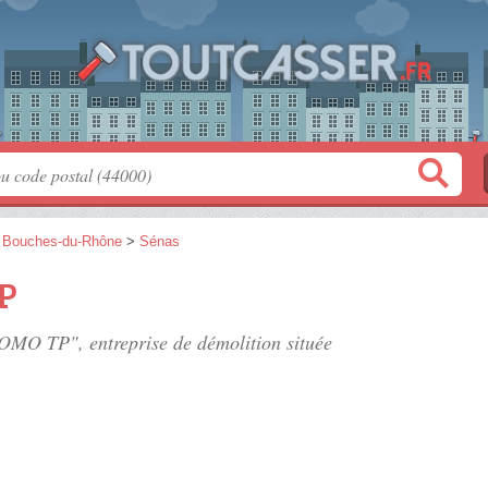
>
Bouches-du-Rhône
>
Sénas
P
LOMO TP", entreprise de démolition située
.