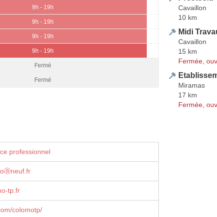
Cavaillon
9h - 19h
10 km
9h - 19h
Midi Trava
9h - 19h
Cavaillon
15 km
9h - 19h
Fermée, ouv
Fermé
Etablisse
Fermé
Miramas
17 km
Fermée, ouv
ce professionnel
moⓐneuf.fr
o-tp.fr
com/colomotp/