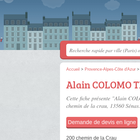
Accueil
>
Provence-Alpes-Côte d'Azur
Alain COLOMO T
Cette fiche présente "Alain CO
chemin de la crau
, 13560 Sénas
Demande de devis en ligne
200 chemin de la Crau