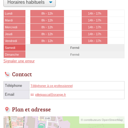
Lundi
8h - 12h
14h - 17h
Mardi
8h - 12h
14h - 17h
Mercredi
8h - 12h
14h - 17h
Jeudi
8h - 12h
14h - 17h
Vendredi
8h - 12h
14h - 17h
Samedi
Fermé
Dimanche
Fermé
Signaler une erreur
Contact
Téléphone
Téléphoner à ce professionnel
Email
pilletpascalⓐorange.fr
Plan et adresse
© contributeurs OpenStreetMap