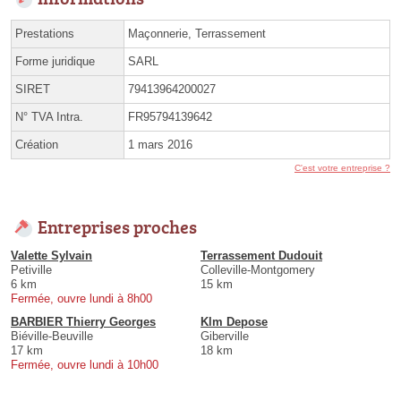
Prestations
Maçonnerie, Terrassement
Forme juridique
SARL
SIRET
79413964200027
N° TVA Intra.
FR95794139642
Création
1 mars 2016
C'est votre entreprise ?
Entreprises proches
Valette Sylvain
Terrassement Dudouit
Petiville
Colleville-Montgomery
6 km
15 km
Fermée, ouvre lundi à 8h00
BARBIER Thierry Georges
Klm Depose
Biéville-Beuville
Giberville
17 km
18 km
Fermée, ouvre lundi à 10h00