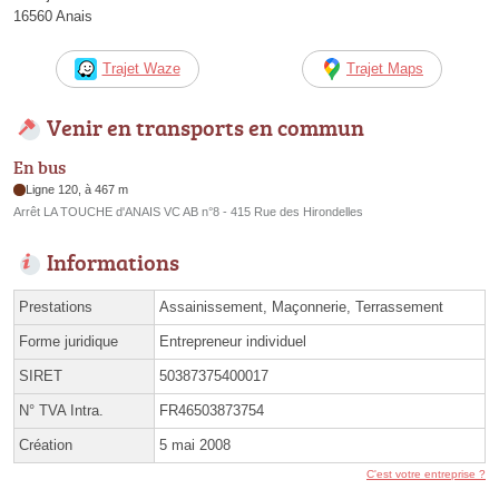
16560 Anais
Trajet Waze
Trajet Maps
Venir en transports en commun
En bus
Ligne 120, à 467 m
Arrêt LA TOUCHE d'ANAIS VC AB n°8 - 415 Rue des Hirondelles
Informations
Prestations
Assainissement, Maçonnerie, Terrassement
Forme juridique
Entrepreneur individuel
SIRET
50387375400017
N° TVA Intra.
FR46503873754
Création
5 mai 2008
C'est votre entreprise ?