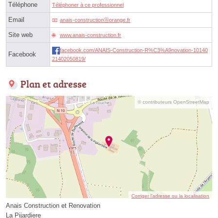
Téléphone
Téléphoner à ce professionnel
Email
anais-constructionⓐorange.fr
Site web
www.anais-construction.fr
facebook.com/ANAIS-Construction-R%C3%A9novation-10140
Facebook
21402050819/
Plan et adresse
© contributeurs OpenStreetMap
Corriger l’adresse ou la localisation
Anais Construction et Renovation
La Pijardiere