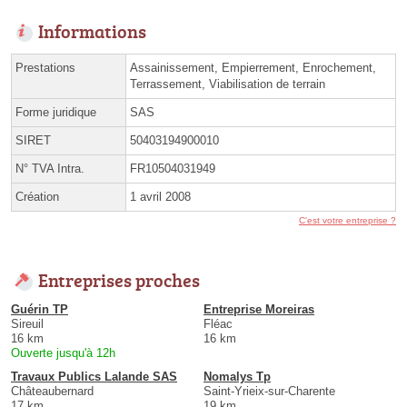
Informations
Prestations
Assainissement, Empierrement, Enrochement,
Terrassement, Viabilisation de terrain
Forme juridique
SAS
SIRET
50403194900010
N° TVA Intra.
FR10504031949
Création
1 avril 2008
C'est votre entreprise ?
Entreprises proches
Guérin TP
Entreprise Moreiras
Sireuil
Fléac
16 km
16 km
Ouverte jusqu'à 12h
Travaux Publics Lalande SAS
Nomalys Tp
Châteaubernard
Saint-Yrieix-sur-Charente
17 km
19 km