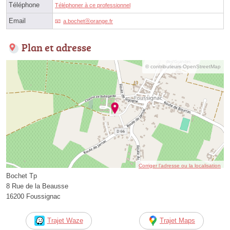
Téléphone
Téléphoner à ce professionnel
Email
a.bochetⓐorange.fr
Plan et adresse
© contributeurs OpenStreetMap
Corriger l’adresse ou la localisation
Bochet Tp
8 Rue de la Beausse
16200 Foussignac
Trajet Waze
Trajet Maps