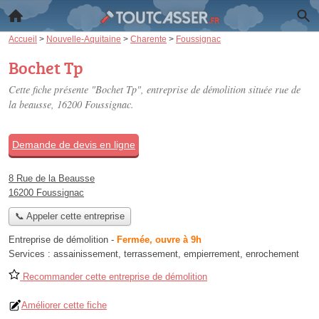
Accueil
>
Nouvelle-Aquitaine
>
Charente
>
Foussignac
Bochet Tp
Cette fiche présente "Bochet Tp", entreprise de démolition située
rue de
la beausse
, 16200 Foussignac.
Demande de devis en ligne
8 Rue de la Beausse
16200 Foussignac
📞 Appeler cette entreprise
Entreprise de démolition
-
Fermée, ouvre à 9h
Services :
assainissement
,
terrassement
,
empierrement
,
enrochement
Recommander cette entreprise de démolition
Améliorer cette fiche