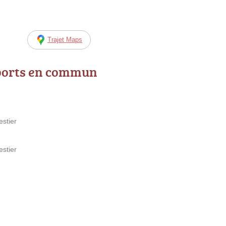
Trajet Maps
ports en commun
estier
estier