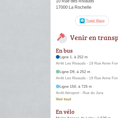
10 Rue des Rivauds
17000 La Rochelle
Trajet Waze
Venir en trans
En bus
Ligne 1, à 252 m
Arrêt Les Rivauds - 19 Rue Anne For
Ligne D9, à 252 m
Arrêt Les Rivauds - 19 Rue Anne For
Ligne 150, à 725 m
Arrêt Aéroport - Rue du Jura
Voir tout
En vélo
Mairie Annexe de Laleu, à 629 m