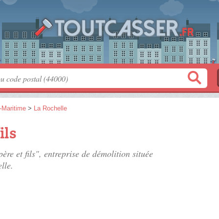
-Maritime
>
La Rochelle
ils
ère et fils", entreprise de démolition située
lle.