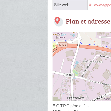
Site web
www.egtpc.
Plan et adresse
E.G.T.P.C père et fils