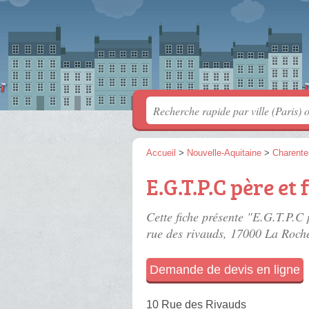
Accueil
>
Nouvelle-Aquitaine
>
Charente
E.G.T.P.C père et f
Cette fiche présente "E.G.T.P.C p
rue des rivauds
, 17000 La Roche
Demande de devis en ligne
10 Rue des Rivauds