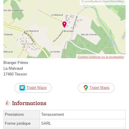
© contributeurs OpenStreetMap
Corriger l’adresse ou la localisation
Branger Frères
La Malvaud
17460 Tesson
Trajet Waze
Trajet Maps
Informations
Prestations
Terrassement
Forme juridique
SARL