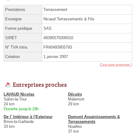
Prestations
Terrassement
Enseigne
Nicaud Terrassements & Fils
Forme juridique
SAS
SIRET
49395579300010
N° TVA Intra.
FR40493955793
Création
1 janvier 2007
C'est votre entreprise ?
Entreprises proches
LAVAUD Nicolas
Décutis
Salon-la-Tour
Malemort
24 km
29 km
Ouverte jusqu'à 19h
De l' Intérieur à l'Exterieur
Dumont Assainissements &
Brive-la-Gaillarde
Terrassements
33 km
Noailles
37 km