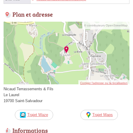
Plan et adresse
© contributeurs OpenStreetMap
Corriger l’adresse ou la localisation
Nicaud Terrassements & Fils
Le Laurel
19700 Saint-Salvadour
Trajet Waze
Trajet Maps
Informations