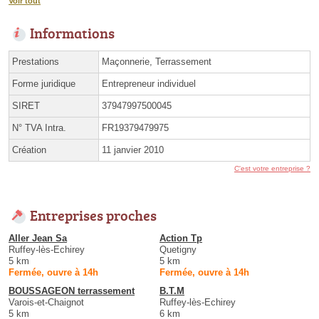
Voir tout
Informations
Prestations
Maçonnerie, Terrassement
Forme juridique
Entrepreneur individuel
SIRET
37947997500045
N° TVA Intra.
FR19379479975
Création
11 janvier 2010
C'est votre entreprise ?
Entreprises proches
Aller Jean Sa
Action Tp
Ruffey-lès-Echirey
Quetigny
5 km
5 km
Fermée, ouvre à 14h
Fermée, ouvre à 14h
BOUSSAGEON terrassement
B.T.M
Varois-et-Chaignot
Ruffey-lès-Echirey
5 km
6 km