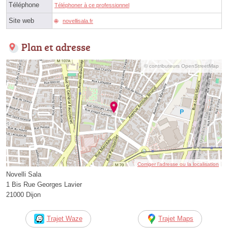
Téléphone
Téléphoner à ce professionnel
Site web
novellisala.fr
Plan et adresse
© contributeurs OpenStreetMap
Corriger l’adresse ou la localisation
Novelli Sala
1 Bis Rue Georges Lavier
21000 Dijon
Trajet Waze
Trajet Maps