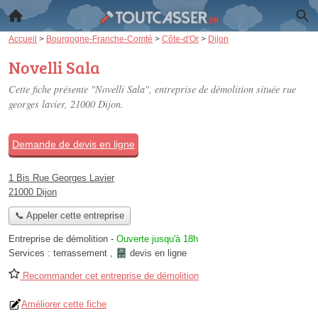
Accueil
>
Bourgogne-Franche-Comté
>
Côte-d'Or
>
Dijon
Novelli Sala
Cette fiche présente "Novelli Sala", entreprise de démolition située
rue
georges lavier
, 21000 Dijon.
Demande de devis en ligne
1 Bis Rue Georges Lavier
21000 Dijon
📞 Appeler cette entreprise
Entreprise de démolition
-
Ouverte jusqu'à 18h
Services :
terrassement
,
devis en ligne
Recommander cet entreprise de démolition
Améliorer cette fiche