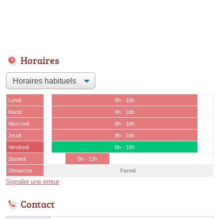
Horaires
Lundi
8h - 18h
Mardi
8h - 18h
Mercredi
8h - 18h
Jeudi
8h - 18h
Vendredi
8h - 18h
Samedi
9h - 12h
Dimanche
Fermé
Signaler une erreur
Contact