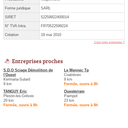
Forme juridique
SARL
SIRET
52259922400014
N° TVA Intra.
FR70522599224
Création
19 mai 2010
C'est votre entreprise ?
Entreprises proches
S.D.O Sciage Démolition de
Le Mennec Tp
l'Ouest
Coatréven
Kermaria-Sulard
9 km
9 km
Fermée, ouvre à 8h
TANGUY Eric
Ouesterram
Plestin-les-Grèves
Paimpol
20 km
23 km
Fermée, ouvre à 8h
Fermée, ouvre à 8h