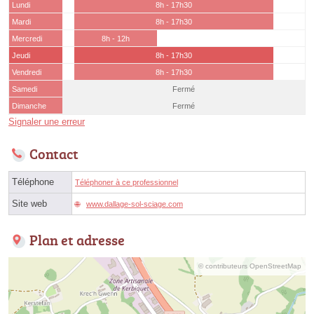
Lundi
8h - 17h30
Mardi
8h - 17h30
Mercredi
8h - 12h
Jeudi
8h - 17h30
Vendredi
8h - 17h30
Samedi
Fermé
Dimanche
Fermé
Signaler une erreur
Contact
Téléphone
Téléphoner à ce professionnel
Site web
www.dallage-sol-sciage.com
Plan et adresse
© contributeurs OpenStreetMap