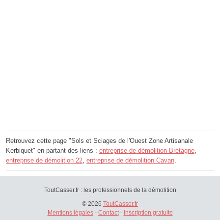
Retrouvez cette page "Sols et Sciages de l'Ouest Zone Artisanale
Kerbiquet" en partant des liens :
entreprise de démolition Bretagne
,
entreprise de démolition 22
,
entreprise de démolition Cavan
.
ToutCasser.fr : les professionnels de la démolition
© 2026
ToutCasser.fr
Mentions légales
-
Contact
-
Inscription gratuite