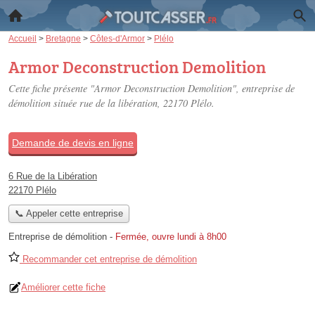
Accueil
>
Bretagne
>
Côtes-d'Armor
>
Plélo
Armor Deconstruction Demolition
Cette fiche présente "Armor Deconstruction Demolition", entreprise de
démolition située
rue de la libération
, 22170 Plélo.
Demande de devis en ligne
6 Rue de la Libération
22170 Plélo
📞 Appeler cette entreprise
Entreprise de démolition
-
Fermée, ouvre lundi à 8h00
Recommander cet entreprise de démolition
Améliorer cette fiche