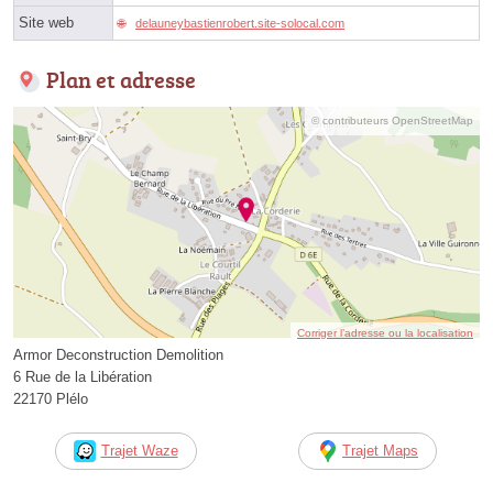
Site web
delauneybastienrobert.site-solocal.com
Plan et adresse
© contributeurs OpenStreetMap
Corriger l’adresse ou la localisation
Armor Deconstruction Demolition
6 Rue de la Libération
22170 Plélo
Trajet Waze
Trajet Maps