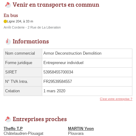
Venir en transports en commun
En bus
Ligne 204, à 33 m
Arrêt Corderie - 2 Rue de La Liberation
Informations
Nom commercial
Armor Deconstruction Demolition
Forme juridique
Entrepreneur individuel
SIRET
53958455700034
N° TVA Intra.
FR29539584557
Création
1 mars 2020
C'est votre entreprise ?
Entreprises proches
Theffo T.P
MARTIN Yvon
Châtelaudren-Plouagat
Plouvara