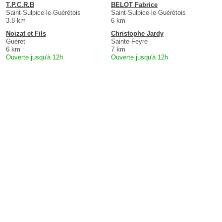
T.P.C.R.B
BELOT Fabrice
Saint-Sulpice-le-Guérétois
Saint-Sulpice-le-Guérétois
3.8 km
6 km
Noizat et Fils
Christophe Jardy
Guéret
Sainte-Feyre
6 km
7 km
Ouverte jusqu'à 12h
Ouverte jusqu'à 12h