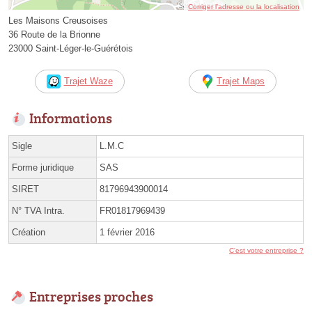
Corriger l’adresse ou la localisation
Les Maisons Creusoises
36 Route de la Brionne
23000 Saint-Léger-le-Guérétois
Trajet Waze
Trajet Maps
Informations
Sigle
L.M.C
Forme juridique
SAS
SIRET
81796943900014
N° TVA Intra.
FR01817969439
Création
1 février 2016
C'est votre entreprise ?
Entreprises proches