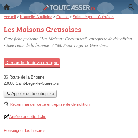
Accueil
>
Nouvelle-Aquitaine
>
Creuse
>
Saint-Léger-le-Guérétois
Les Maisons Creusoises
Cette fiche présente "Les Maisons Creusoises", entreprise de démolition
située
route de la brionne
, 23000 Saint-Léger-le-Guérétois.
Demande de devis en ligne
36 Route de la Brionne
23000 Saint-Léger-le-Guérétois
📞 Appeler cette entreprise
Recommander cette entreprise de démolition
Améliorer cette fiche
Renseigner les horaires