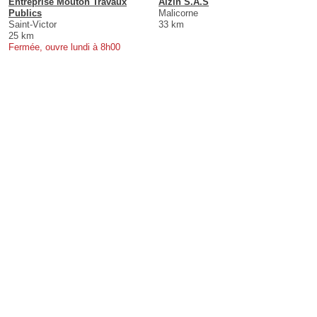
Entreprise Mouton Travaux
Alzin S.A.S
Publics
Malicorne
Saint-Victor
33 km
25 km
Fermée, ouvre lundi à 8h00