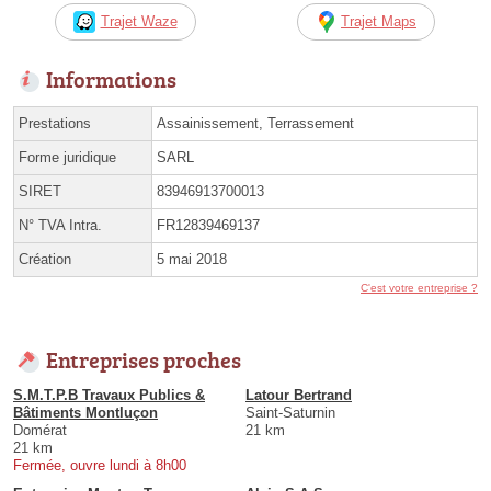
Trajet Waze
Trajet Maps
Informations
Prestations
Assainissement, Terrassement
Forme juridique
SARL
SIRET
83946913700013
N° TVA Intra.
FR12839469137
Création
5 mai 2018
C'est votre entreprise ?
Entreprises proches
S.M.T.P.B Travaux Publics &
Latour Bertrand
Bâtiments Montluçon
Saint-Saturnin
Domérat
21 km
21 km
Fermée, ouvre lundi à 8h00