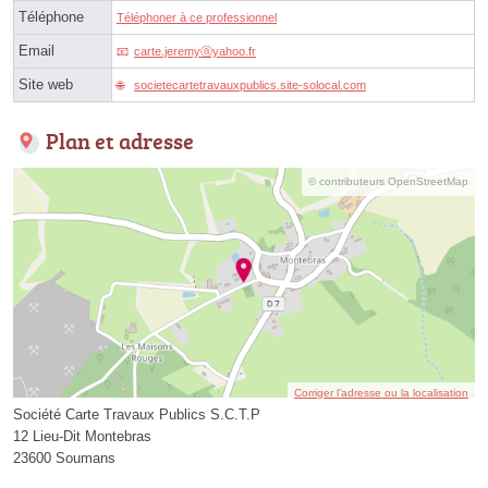
Téléphone
Téléphoner à ce professionnel
Email
carte.jeremyⓐyahoo.fr
Site web
societecartetravauxpublics.site-solocal.com
Plan et adresse
© contributeurs OpenStreetMap
Corriger l’adresse ou la localisation
Société Carte Travaux Publics S.C.T.P
12 Lieu-Dit Montebras
23600 Soumans