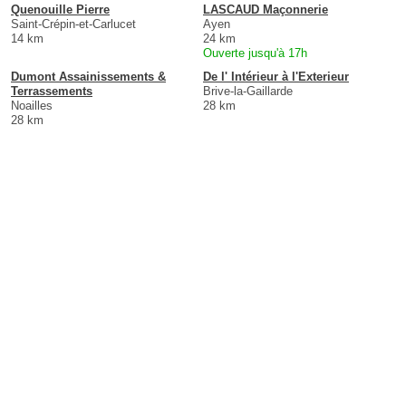
Quenouille Pierre
LASCAUD Maçonnerie
Saint-Crépin-et-Carlucet
Ayen
14 km
24 km
Ouverte jusqu'à 17h
Dumont Assainissements &
De l' Intérieur à l'Exterieur
Terrassements
Brive-la-Gaillarde
Noailles
28 km
28 km