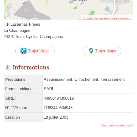
Corriger l’adresse ou la localisation
T.P.Lasternas Frères
La Champagne
24270 Saint-Cyr-les-Champagnes
Trajet Waze
Trajet Maps
Informations
Prestations
Assainissement, Enrochement, Terrassement
Forme juridique
SARL
SIRET
44950494300019
N° TVA Intra.
FR83449504943
Création
18 juillet 2003
C'est votre entreprise ?