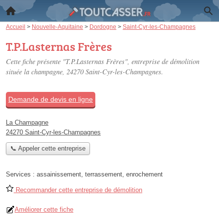
Accueil
>
Nouvelle-Aquitaine
>
Dordogne
>
Saint-Cyr-les-Champagnes
T.P.Lasternas Frères
Cette fiche présente "T.P.Lasternas Frères", entreprise de démolition
située
la champagne
, 24270 Saint-Cyr-les-Champagnes.
Demande de devis en ligne
La Champagne
24270 Saint-Cyr-les-Champagnes
📞 Appeler cette entreprise
Services :
assainissement
,
terrassement
,
enrochement
Recommander cette entreprise de démolition
Améliorer cette fiche