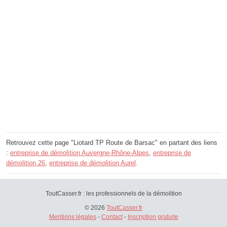
Retrouvez cette page "Liotard TP Route de Barsac" en partant des liens
:
entreprise de démolition Auvergne-Rhône-Alpes
,
entreprise de
démolition 26
,
entreprise de démolition Aurel
.
ToutCasser.fr : les professionnels de la démolition
© 2026
ToutCasser.fr
Mentions légales
-
Contact
-
Inscription gratuite