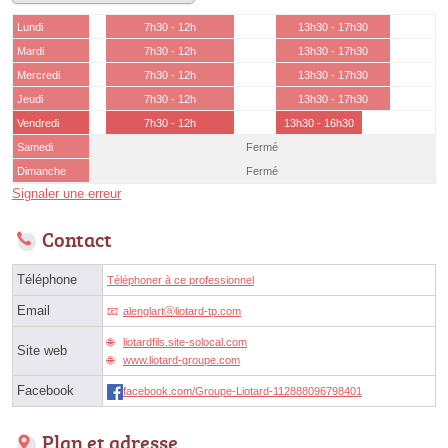
Lundi
7h30 - 12h
13h30 - 17h30
Mardi
7h30 - 12h
13h30 - 17h30
Mercredi
7h30 - 12h
13h30 - 17h30
Jeudi
7h30 - 12h
13h30 - 17h30
Vendredi
7h30 - 12h
13h30 - 16h30
Samedi
Fermé
Dimanche
Fermé
Signaler une erreur
Contact
Téléphone
Téléphoner à ce professionnel
Email
alenglartⓐliotard-tp.com
liotardfils.site-solocal.com
Site web
www.liotard-groupe.com
Facebook
facebook.com/Groupe-Liotard-112888096798401
Plan et adresse