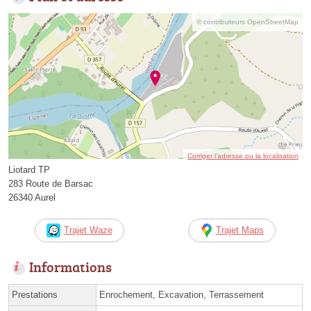
© contributeurs OpenStreetMap
Corriger l’adresse ou la localisation
Liotard TP
283 Route de Barsac
26340 Aurel
Trajet Waze
Trajet Maps
Informations
Prestations
Enrochement, Excavation, Terrassement