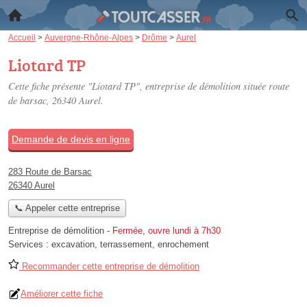
Accueil
>
Auvergne-Rhône-Alpes
>
Drôme
>
Aurel
Liotard TP
Cette fiche présente "Liotard TP", entreprise de démolition située
route
de barsac
, 26340 Aurel.
Demande de devis en ligne
283 Route de Barsac
26340 Aurel
📞 Appeler cette entreprise
Entreprise de démolition
-
Fermée, ouvre lundi à 7h30
Services :
excavation
,
terrassement
,
enrochement
Recommander cette entreprise de démolition
Améliorer cette fiche