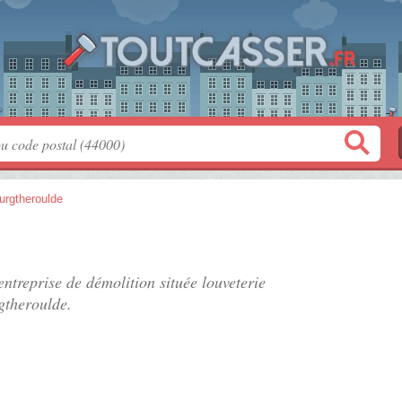
urgtheroulde
 entreprise de démolition située
louveterie
theroulde.