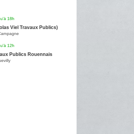
qu'à 18h
las Viel Travaux Publics)
a-Campagne
qu'à 12h
vaux Publics Rouennais
evilly