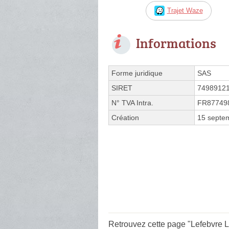
Trajet Waze
Informations
Forme juridique
SAS
SIRET
7498912
N° TVA Intra.
FR87749
Création
15 septe
Retrouvez cette page "Lefebvre Lo