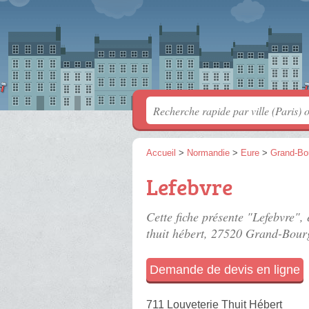
Accueil
>
Normandie
>
Eure
>
Grand-Bo
Lefebvre
Cette fiche présente "Lefebvre",
thuit hébert
, 27520 Grand-Bourg
Demande de devis en ligne
711 Louveterie Thuit Hébert