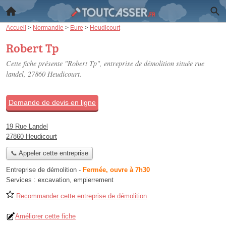
Accueil
>
Normandie
>
Eure
>
Heudicourt
Robert Tp
Cette fiche présente "Robert Tp", entreprise de démolition située
rue
landel
, 27860 Heudicourt.
Demande de devis en ligne
19 Rue Landel
27860 Heudicourt
📞 Appeler cette entreprise
Entreprise de démolition
-
Fermée, ouvre à 7h30
Services :
excavation
,
empierrement
Recommander cette entreprise de démolition
Améliorer cette fiche