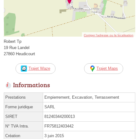
Corriger l’adresse ou la localisation
Robert Tp
19 Rue Landel
27860 Heudicourt
Trajet Waze
Trajet Maps
Informations
Prestations
Empierrement, Excavation, Terrassement
Forme juridique
SARL
SIRET
81240344200013
N° TVA Intra.
FR75812403442
Création
3 juin 2015