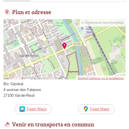
Plan et adresse
© contributeurs OpenStreetMap
Corriger l’adresse ou la localisation
Brc Général
4 avenue des Falaises
27100 Val-de-Reuil
Trajet Waze
Trajet Maps
Venir en transports en commun