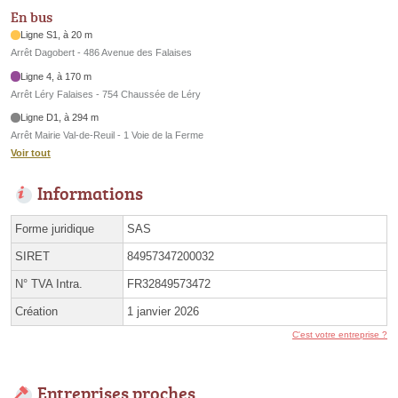
En bus
Ligne S1, à 20 m
Arrêt Dagobert - 486 Avenue des Falaises
Ligne 4, à 170 m
Arrêt Léry Falaises - 754 Chaussée de Léry
Ligne D1, à 294 m
Arrêt Mairie Val-de-Reuil - 1 Voie de la Ferme
Voir tout
Informations
Forme juridique
SAS
SIRET
84957347200032
N° TVA Intra.
FR32849573472
Création
1 janvier 2026
C'est votre entreprise ?
Entreprises proches