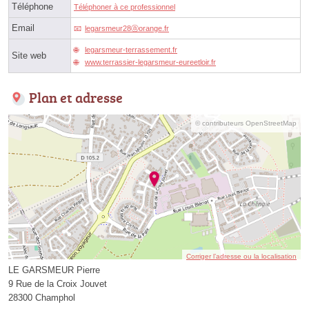
Téléphone
Téléphoner à ce professionnel
Email
legarsmeur28ⓐorange.fr
legarsmeur-terrassement.fr
Site web
www.terrassier-legarsmeur-eureetloir.fr
Plan et adresse
© contributeurs OpenStreetMap
Corriger l’adresse ou la localisation
LE GARSMEUR Pierre
9 Rue de la Croix Jouvet
28300 Champhol