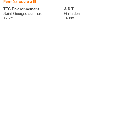
Fermée, ouvre à 8h
TTC Environnement
A.D.T
Saint-Georges-sur-Eure
Gallardon
12 km
16 km