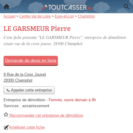
Accueil
>
Centre-Val de Loire
>
Eure-et-Loir
>
Champhol
LE GARSMEUR Pierre
Cette fiche présente "LE GARSMEUR Pierre", entreprise de démolition
située
rue de la croix jouvet
, 28300 Champhol.
Demande de devis en ligne
9 Rue de la Croix Jouvet
28300 Champhol
📞 Appeler cette entreprise
Entreprise de démolition
-
Fermée, ouvre demain à 8h
Services :
assainissement
Recommander cet entreprise de démolition
Améliorer cette fiche