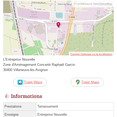
© contributeurs OpenStreetMap
Corriger l’adresse ou la localisation
L'Entreprise Nouvelle
Zone d'Aménagement Concerté Raphaël Garcin
30400 Villeneuve-lès-Avignon
Trajet Waze
Trajet Maps
Informations
Prestations
Terrassement
Enseigne
Entreprise Nouvelle