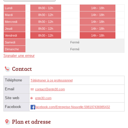
Lundi
8h30 - 12h
14h - 18h
Mardi
8h30 - 12h
14h - 18h
Mercredi
8h30 - 12h
14h - 18h
Jeudi
8h30 - 12h
14h - 18h
Vendredi
8h30 - 12h
14h - 18h
Samedi
Fermé
Dimanche
Fermé
Signaler une erreur
Contact
Téléphone
Téléphoner à ce professionnel
Email
contactⓐentp30.com
Site web
entp30.com
Facebook
facebook.com/Entreprise-Nouvelle-598197436985432
Plan et adresse