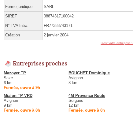
Forme juridique
SARL
SIRET
38874317100042
N° TVA Intra.
FR77388743171
Création
2 janvier 2004
C'est votre entreprise ?
Entreprises proches
Mazoyer TP
BOUCHET Dominique
Saze
Avignon
6 km
8 km
Fermée, ouvre à 9h
Mialon TP VRD
4M Provence Route
Avignon
Sorgues
9 km
12 km
Fermée, ouvre à 8h
Fermée, ouvre à 8h