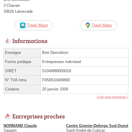
3 Chavan
33620 Laruscade
Trajet Waze
Trajet Maps
Informations
Enseigne
Bret Demolition
Forme juridique
Entrepreneur individuel
SIRET
51049989000018
N° TVA Intra.
FR50510499890
Création
20 janvier 2009
C'est votre entreprise ?
Entreprises proches
NORMAND Claude
Centre Grenier-Deforge Sud-Ouest
Saugon
Saint-André-de-Cubzac