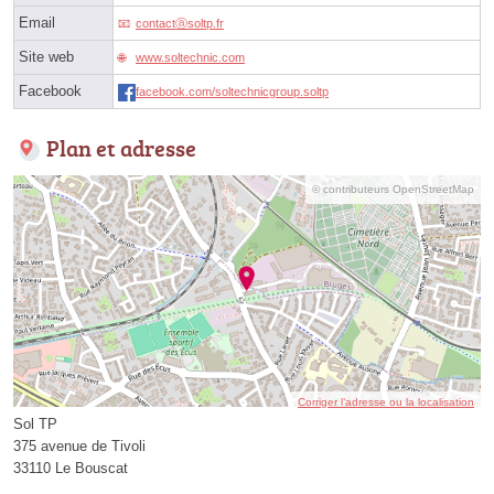
Email
contactⓐsoltp.fr
Site web
www.soltechnic.com
Facebook
facebook.com/soltechnicgroup.soltp
Plan et adresse
© contributeurs OpenStreetMap
Corriger l’adresse ou la localisation
Sol TP
375 avenue de Tivoli
33110 Le Bouscat