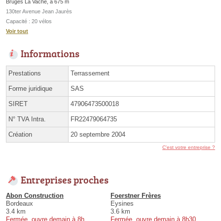
Bruges La Vache, à 675 m
130ter Avenue Jean Jaurès
Capacité : 20 vélos
Voir tout
Informations
Prestations
Terrassement
Forme juridique
SAS
SIRET
47906473500018
N° TVA Intra.
FR22479064735
Création
20 septembre 2004
C'est votre entreprise ?
Entreprises proches
Abon Construction
Foerstner Frères
Bordeaux
Eysines
3.4 km
3.6 km
Fermée, ouvre demain à 8h
Fermée, ouvre demain à 8h30