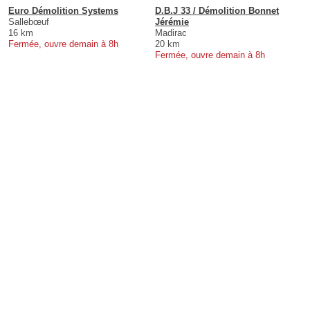
Euro Démolition Systems
D.B.J 33 / Démolition Bonnet
Sallebœuf
Jérémie
16 km
Madirac
Fermée, ouvre demain à 8h
20 km
Fermée, ouvre demain à 8h