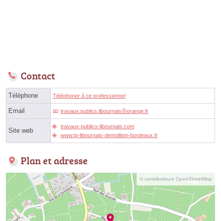
Contact
Téléphone
Téléphoner à ce professionnel
Email
travaux.publics.libournaisⓐorange.fr
travaux-publics-libournais.com
Site web
www.tp-libournais-demolition-bordeaux.fr
Plan et adresse
© contributeurs OpenStreetMap