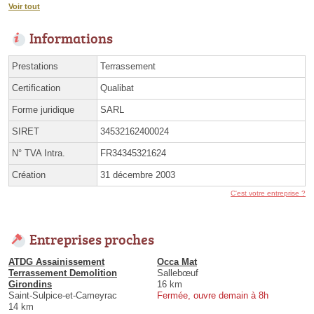
Voir tout
Informations
Prestations
Terrassement
Certification
Qualibat
Forme juridique
SARL
SIRET
34532162400024
N° TVA Intra.
FR34345321624
Création
31 décembre 2003
C'est votre entreprise ?
Entreprises proches
ATDG Assainissement
Occa Mat
Terrassement Demolition
Sallebœuf
Girondins
16 km
Saint-Sulpice-et-Cameyrac
Fermée, ouvre demain à 8h
14 km