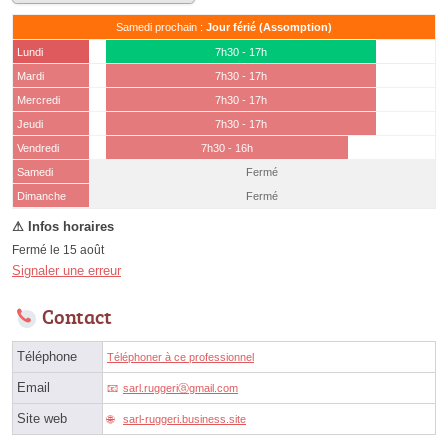
Samedi prochain :
Jour férié (Assomption)
Lundi
7h30 - 17h
Mardi
7h30 - 17h
Mercredi
7h30 - 17h
Jeudi
7h30 - 17h
Vendredi
7h30 - 16h
Samedi
Fermé
(15 août)
Dimanche
Fermé
Fermé le 15 août
Signaler une erreur
Contact
Téléphone
Téléphoner à ce professionnel
Email
sarl.ruggeriⓐgmail.com
Site web
sarl-ruggeri.business.site