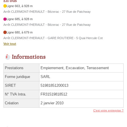
En bus
Ligne 663, à 928 m
Arrêt CLERMONT-l'HERAULT - Bézerac - 27 Rue de Patchway
Ligne 685, à 928 m
Arrêt CLERMONT-l'HERAULT - Bézerac - 27 Rue de Patchway
Ligne 680, à 679 m
Arrêt CLERMONT-l'HERAULT - GARE ROUTIERE - 5 Quai Hercule Cot
Voir tout
Informations
Prestations
Empierrement, Excavation, Terrassement
Forme juridique
SARL
SIRET
51981851200013
N° TVA Intra.
FR31519818512
Création
2 janvier 2010
C'est votre entreprise ?