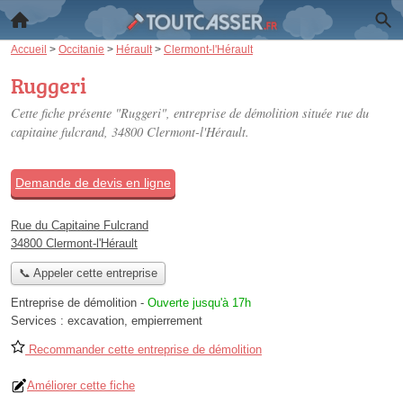
Accueil
>
Occitanie
>
Hérault
>
Clermont-l'Hérault
Ruggeri
Cette fiche présente "Ruggeri", entreprise de démolition située
rue du
capitaine fulcrand
, 34800 Clermont-l'Hérault.
Demande de devis en ligne
Rue du Capitaine Fulcrand
34800 Clermont-l'Hérault
📞 Appeler cette entreprise
Entreprise de démolition
-
Ouverte jusqu'à 17h
Services :
excavation
,
empierrement
Recommander cette entreprise de démolition
Améliorer cette fiche