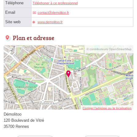
Téléphone
Téléphoner à ce professionnel
Email
contactⓐdemolitoo.fr
Site web
www.demolitoo.fr
Plan et adresse
© contributeurs OpenStreetMap
Corriger l’adresse ou la localisation
Démolitoo
120 Boulevard de Vitré
35700 Rennes