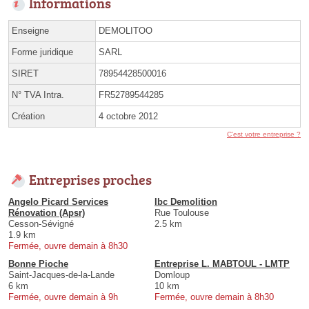
Informations
Enseigne
DEMOLITOO
Forme juridique
SARL
SIRET
78954428500016
N° TVA Intra.
FR52789544285
Création
4 octobre 2012
C'est votre entreprise ?
Entreprises proches
Angelo Picard Services
Ibc Demolition
Rénovation (Apsr)
Rue Toulouse
Cesson-Sévigné
2.5 km
1.9 km
Fermée, ouvre demain à 8h30
Bonne Pioche
Entreprise L. MABTOUL - LMTP
Saint-Jacques-de-la-Lande
Domloup
6 km
10 km
Fermée, ouvre demain à 9h
Fermée, ouvre demain à 8h30