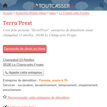
Accueil
>
Auvergne-Rhône-Alpes
>
Isère
>
Le Champ-près-Froges
Terra'Prest
Cette fiche présente "Terra'Prest", entreprise de démolition située
champalud 53 abeilles
, 38190 Le Champ-près-Froges.
Demande de devis en ligne
Champalud 53 Abeilles
38190 Le Champ-près-Froges
📞 Appeler cette entreprise
Entreprise de démolition
-
Fermée, ouvre à 7h
Services :
excavation
,
assainissement
,
terrassement
,
empierrement
,
enrochement
Recommander cette entreprise de démolition