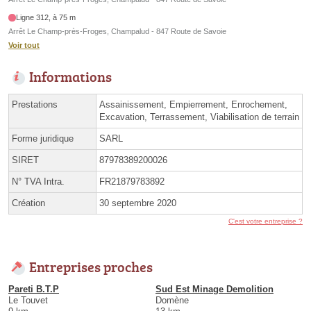
Ligne 312, à 75 m
Arrêt Le Champ-près-Froges, Champalud - 847 Route de Savoie
Voir tout
Informations
Prestations
Assainissement, Empierrement, Enrochement,
Excavation, Terrassement, Viabilisation de terrain
Forme juridique
SARL
SIRET
87978389200026
N° TVA Intra.
FR21879783892
Création
30 septembre 2020
C'est votre entreprise ?
Entreprises proches
Pareti B.T.P
Sud Est Minage Demolition
Le Touvet
Domène