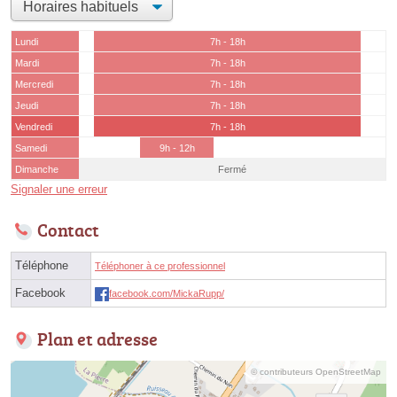
Lundi
7h - 18h
Mardi
7h - 18h
Mercredi
7h - 18h
Jeudi
7h - 18h
Vendredi
7h - 18h
Samedi
9h - 12h
Dimanche
Fermé
Signaler une erreur
Contact
Téléphone
Téléphoner à ce professionnel
Facebook
facebook.com/MickaRupp/
Plan et adresse
© contributeurs OpenStreetMap