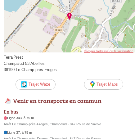
Corriger l’adresse ou la localisation
Terra'Prest
Champalud 53 Abeilles
38190 Le Champ-près-Froges
Trajet Waze
Trajet Maps
Venir en transports en commun
En bus
Ligne 343, à 75 m
Arrêt Le Champ-près-Froges, Champalud - 847 Route de Savoie
Ligne 37, à 75 m
Arrêt Le Champ-près-Froges, Champalud - 847 Route de Savoie