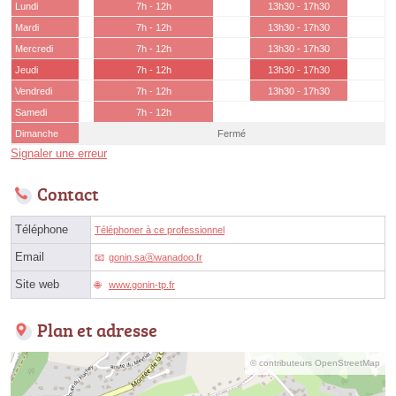
Lundi
7h - 12h
13h30 - 17h30
Mardi
7h - 12h
13h30 - 17h30
Mercredi
7h - 12h
13h30 - 17h30
Jeudi
7h - 12h
13h30 - 17h30
Vendredi
7h - 12h
13h30 - 17h30
Samedi
7h - 12h
Dimanche
Fermé
Signaler une erreur
Contact
Téléphone
Téléphoner à ce professionnel
Email
gonin.saⓐwanadoo.fr
Site web
www.gonin-tp.fr
Plan et adresse
© contributeurs OpenStreetMap