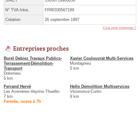
SIRET
33056719900030
N° TVA Intra.
FR90330567199
Création
26 septembre 1997
C'est votre entreprise ?
Entreprises proches
Borel Debiez Travaux Publics-
Xavier Coulouvrat Multi-Services
Terrassement-Démolition-
Montagnieu
Transport
5 km
Dolomieu
5 km
Ferrand Hervé
Hello Demolition Multiservices
Les Avenières-Veyrins-Thuellin
Vézeronce-Curtin
7 km
9 km
Fermée, ouvre à 7h