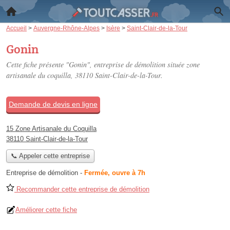
Accueil
>
Auvergne-Rhône-Alpes
>
Isère
>
Saint-Clair-de-la-Tour
Gonin
Cette fiche présente "Gonin", entreprise de démolition située
zone
artisanale du coquilla
, 38110 Saint-Clair-de-la-Tour.
Demande de devis en ligne
15 Zone Artisanale du Coquilla
38110 Saint-Clair-de-la-Tour
📞 Appeler cette entreprise
Entreprise de démolition
-
Fermée, ouvre à 7h
Recommander cette entreprise de démolition
Améliorer cette fiche