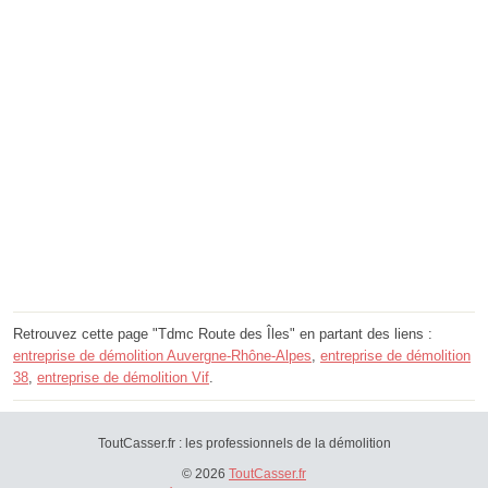
Retrouvez cette page "Tdmc Route des Îles" en partant des liens :
entreprise de démolition Auvergne-Rhône-Alpes
,
entreprise de démolition
38
,
entreprise de démolition Vif
.
ToutCasser.fr : les professionnels de la démolition
© 2026
ToutCasser.fr