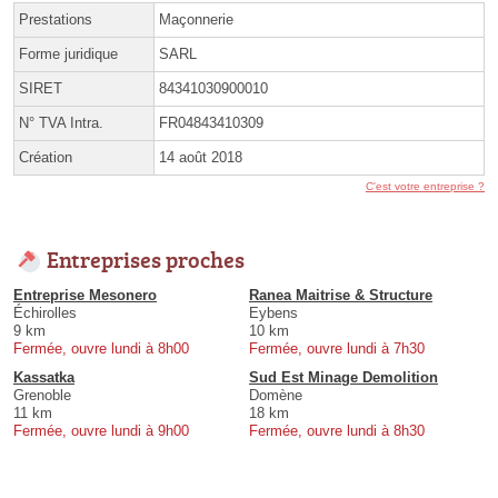
Prestations
Maçonnerie
Forme juridique
SARL
SIRET
84341030900010
N° TVA Intra.
FR04843410309
Création
14 août 2018
C'est votre entreprise ?
Entreprises proches
Entreprise Mesonero
Ranea Maitrise & Structure
Échirolles
Eybens
9 km
10 km
Fermée, ouvre lundi à 8h00
Fermée, ouvre lundi à 7h30
Kassatka
Sud Est Minage Demolition
Grenoble
Domène
11 km
18 km
Fermée, ouvre lundi à 9h00
Fermée, ouvre lundi à 8h30