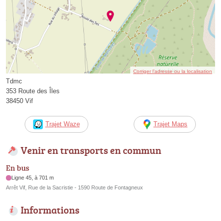
Corriger l’adresse ou la localisation
Tdmc
353 Route des Îles
38450 Vif
Trajet Waze
Trajet Maps
Venir en transports en commun
En bus
Ligne 45, à 701 m
Arrêt Vif, Rue de la Sacristie - 1590 Route de Fontagneux
Informations