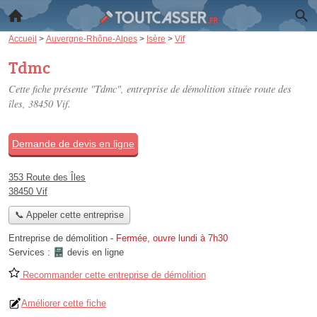
Accueil
>
Auvergne-Rhône-Alpes
>
Isère
>
Vif
Tdmc
Cette fiche présente "Tdmc", entreprise de démolition située
route des
îles
, 38450 Vif.
Demande de devis en ligne
353 Route des Îles
38450 Vif
📞 Appeler cette entreprise
Entreprise de démolition
-
Fermée, ouvre lundi à 7h30
Services :
devis en ligne
Recommander cette entreprise de démolition
Améliorer cette fiche