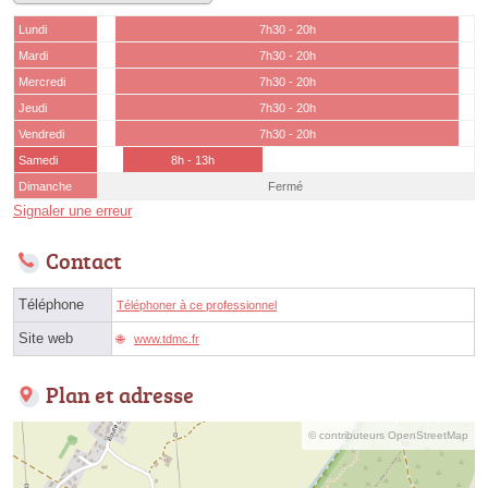
Lundi
7h30 - 20h
Mardi
7h30 - 20h
Mercredi
7h30 - 20h
Jeudi
7h30 - 20h
Vendredi
7h30 - 20h
Samedi
8h - 13h
Dimanche
Fermé
Signaler une erreur
Contact
Téléphone
Téléphoner à ce professionnel
Site web
www.tdmc.fr
Plan et adresse
© contributeurs OpenStreetMap