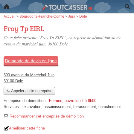
Accueil
>
Bourgogne-Franche-Comté
>
Jura
>
Dole
Froy Tp EIRL
Cette fiche présente "Froy Tp EIRL", entreprise de démolition située
avenue du maréchal juin
, 39100 Dole.
Demande de devis en ligne
390 avenue du Maréchal Juin
39100 Dole
📞 Appeler cette entreprise
Entreprise de démolition
-
Fermée, ouvre lundi à 8h00
Services :
excavation
,
assainissement
,
terrassement
,
enrochement
Recommander cet entreprise de démolition
Améliorer cette fiche