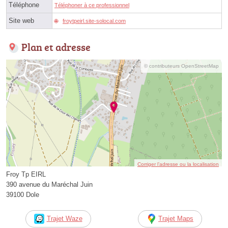
Téléphone
Téléphoner à ce professionnel
Site web
froytpeirl.site-solocal.com
Plan et adresse
© contributeurs OpenStreetMap
Corriger l’adresse ou la localisation
Froy Tp EIRL
390 avenue du Maréchal Juin
39100 Dole
Trajet Waze
Trajet Maps