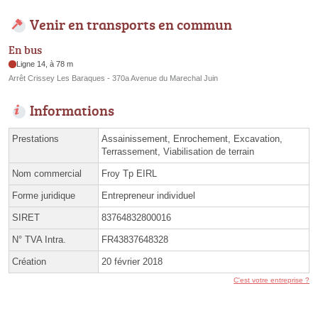
Venir en transports en commun
En bus
Ligne 14, à 78 m
Arrêt Crissey Les Baraques - 370a Avenue du Marechal Juin
Informations
Prestations
Assainissement, Enrochement, Excavation,
Terrassement, Viabilisation de terrain
Nom commercial
Froy Tp EIRL
Forme juridique
Entrepreneur individuel
SIRET
83764832800016
N° TVA Intra.
FR43837648328
Création
20 février 2018
C'est votre entreprise ?