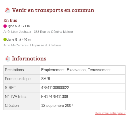
Venir en transports en commun
En bus
Ligne A, à 171 m
Arrêt Léon Jouhaux - 353 Rue du Général Moinier
Ligne G, à 440 m
Arrêt Mi-Carrère - 1 Impasse du Carboue
Informations
Prestations
Empierrement, Excavation, Terrassement
Forme juridique
SARL
SIRET
47841130900022
N° TVA Intra.
FR17478411309
Création
12 septembre 2007
C'est votre entreprise ?