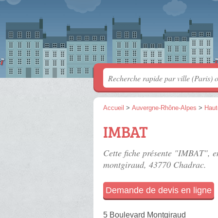
Accueil
>
Auvergne-Rhône-Alpes
>
Haut
IMBAT
Cette fiche présente "IMBAT", e
montgiraud
, 43770 Chadrac.
Demande de devis en ligne
5 Boulevard Montgiraud