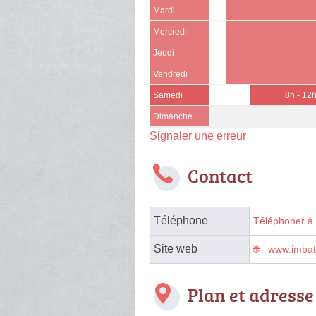
Mardi
Mercredi
Jeudi
Vendredi
Samedi
8h - 12
Dimanche
Signaler une erreur
Contact
Téléphone
Téléphoner à 
Site web
www.imbat
Plan et adresse