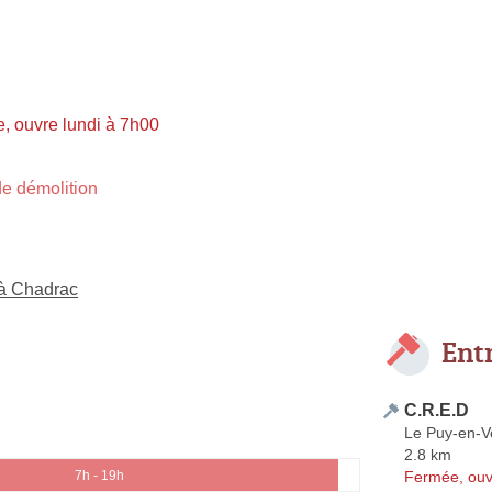
, ouvre lundi à 7h00
e démolition
 à Chadrac
Ent
C.R.E.D
Le Puy-en-V
2.8 km
Fermée, ouv
7h - 19h