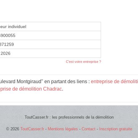
eur individuel
5900055
871259
r 2026
C'est votre entreprise ?
evard Montgiraud" en partant des liens :
entreprise de démoli
eprise de démolition Chadrac
.
ToutCasser.fr : les professionnels de la démolition
© 2026
ToutCasser.fr
-
Mentions légales
-
Contact
-
Inscription gratuite