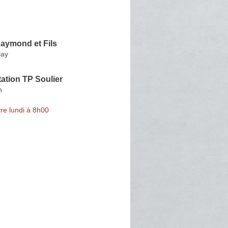
aymond et Fils
lay
tation TP Soulier
n
re lundi à 8h00