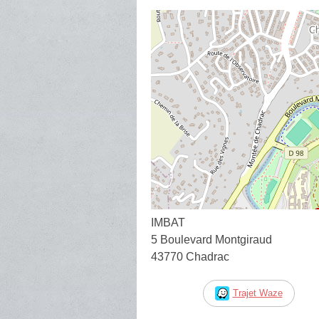
IMBAT
5 Boulevard Montgiraud
43770 Chadrac
Trajet Waze