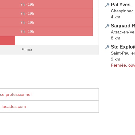
Pal Yves
7h - 19h
Chaspinhac
7h - 19h
4 km
7h - 19h
Sagnard R
Arsac-en-Ve
7h - 19h
8 km
h
Ste Exploi
Fermé
Saint-Paulie
9 km
Fermée, ouv
ce professionnel
-facades.com