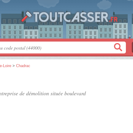
e-Loire
>
Chadrac
ntreprise de démolition située
boulevard