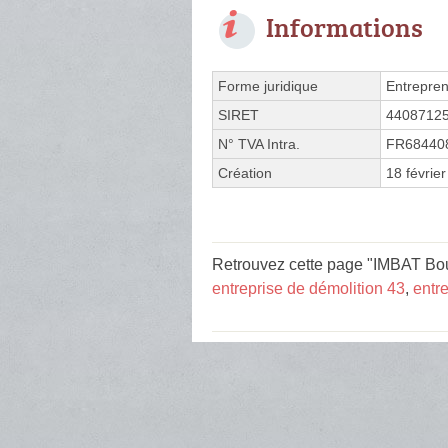
Informations
Forme juridique
Entrepren
SIRET
4408712
N° TVA Intra.
FR68440
Création
18 févrie
Retrouvez cette page "IMBAT Boul
entreprise de démolition 43
,
entr