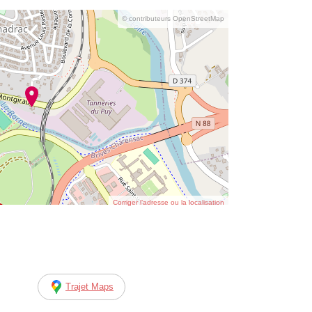
© contributeurs OpenStreetMap
Corriger l’adresse ou la localisation
Trajet Maps