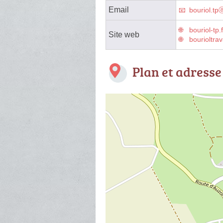
Email
bouriol.t
bouriol-tp.f
Site web
bourioltra
Plan et adresse