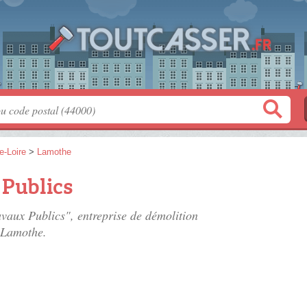
e-Loire
>
Lamothe
 Publics
avaux Publics", entreprise de démolition
 Lamothe.