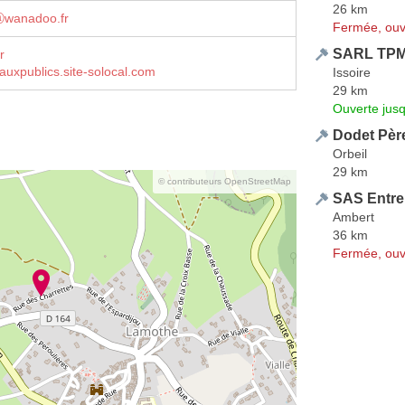
26 km
pⓐwanadoo.fr
Fermée, ouv
SARL TPM
r
vauxpublics.site-solocal.com
Issoire
29 km
Ouverte jus
Dodet Père
Orbeil
29 km
© contributeurs OpenStreetMap
SAS Entre
Ambert
36 km
Fermée, ouv