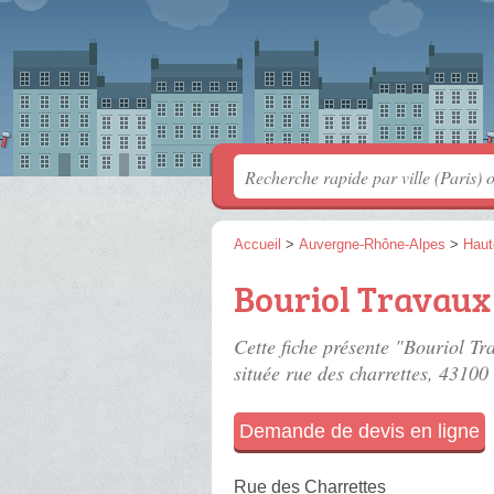
Accueil
>
Auvergne-Rhône-Alpes
>
Haut
Bouriol Travaux
Cette fiche présente "Bouriol Tr
située
rue des charrettes
, 43100
Demande de devis en ligne
Rue des Charrettes