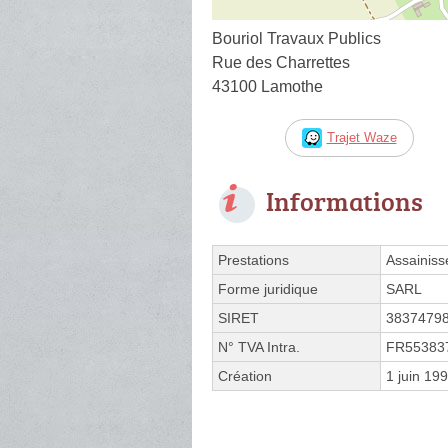
Bouriol Travaux Publics
Rue des Charrettes
43100 Lamothe
Trajet Waze
Informations
Prestations
Assainiss
Forme juridique
SARL
SIRET
3837479
N° TVA Intra.
FR55383
Création
1 juin 19