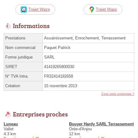
Trajet Waze
Trajet Maps
Informations
Prestations
Assainissement, Enrochement, Terrassement
Nom commercial
Paquet Patrick
Forme juridique
SARL
SIRET
41419265800030
N° TVA Intra.
FR32414192658
Création
15 novembre 2013
C'est votre entreprise ?
Entreprises proches
Luneau
Bouyer Hardy SARL Terrassement
Vallet
Orée-d'Anjou
4.3 km
12 km