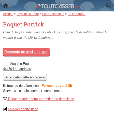
Accueil
>
Pays de la Loire
>
Loire-Atlantique
>
Le Landreau
Paquet Patrick
Cette fiche présente "Paquet Patrick", entreprise de démolition située
le
moulin à eau
, 44430 Le Landreau.
Demande de devis en ligne
1 le Moulin à Eau
44430 Le Landreau
📞 Appeler cette entreprise
Entreprise de démolition
-
Fermée, ouvre à 8h
Services :
assainissement
,
enrochement
Recommander cette entreprise de démolition
Améliorer cette fiche