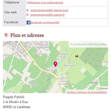
Téléphone
Téléphoner à ce professionnel
www.travauxpublic-paquet.com
Site web
www.travauxpublic-paquet.fr
Facebook
facebook.com/paquettp/
Plan et adresse
© contributeurs OpenStreetMap
Corriger l’adresse ou la localisation
Paquet Patrick
1 le Moulin à Eau
44430 Le Landreau