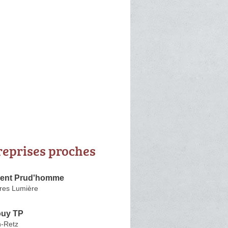
reprises proches
ment Prud'homme
res Lumière
ouy TP
-Retz