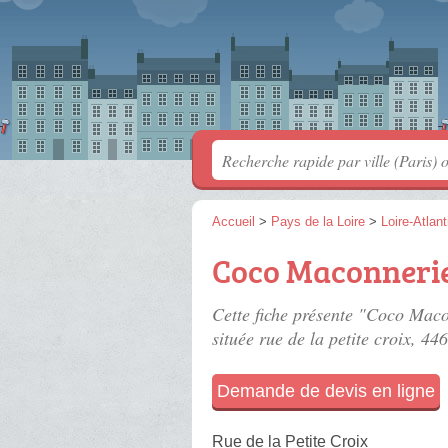
Accueil
>
Pays de la Loire
>
Loire-Atlan
Coco Maconnerie
Cette fiche présente "Coco Maco
située
rue de la petite croix
, 44
Demande de devis en ligne
Rue de la Petite Croix