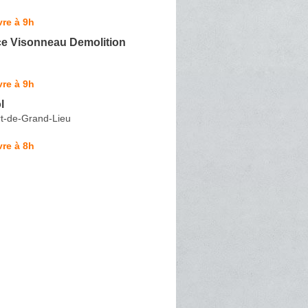
re à 9h
ce Visonneau Demolition
re à 9h
l
rt-de-Grand-Lieu
re à 8h