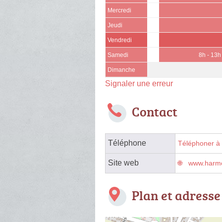
Mercredi
Jeudi
Vendredi
Samedi
8h - 13h
Dimanche
Signaler une erreur
Contact
Téléphone
Téléphoner à 
Site web
www.harmo
Plan et adresse