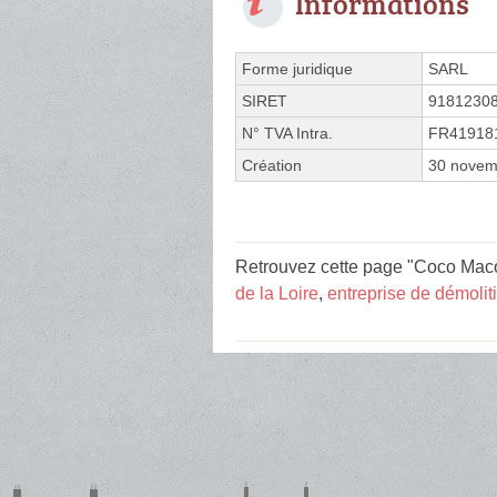
Informations
Forme juridique
SARL
SIRET
9181230
N° TVA Intra.
FR41918
Création
30 novem
Retrouvez cette page "Coco Macon
de la Loire
,
entreprise de démolit