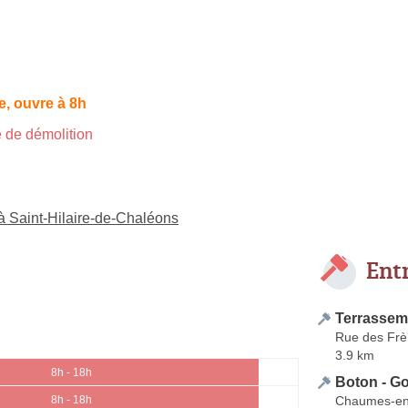
, ouvre à 8h
 de démolition
 à Saint-Hilaire-de-Chaléons
Ent
Terrasse
Rue des Frè
3.9 km
8h - 18h
Boton - G
Chaumes-en
8h - 18h