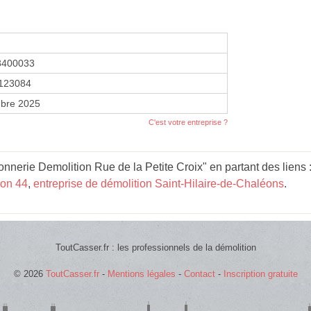
8400033
123084
bre 2025
C'est votre entreprise ?
nerie Demolition Rue de la Petite Croix" en partant des liens 
ion 44
,
entreprise de démolition Saint-Hilaire-de-Chaléons
.
ToutCasser.fr : les professionnels de la démolition
© 2026
ToutCasser.fr
-
Mentions légales
-
Contact
-
Inscription gratuite