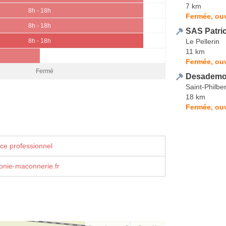
7 km
8h - 18h
Fermée, ouv
8h - 18h
SAS Patri
Le Pellerin
8h - 18h
11 km
Fermée, ouv
Fermé
Desademo
Saint-Philbe
18 km
Fermée, ouv
ce professionnel
nie-maconnerie.fr