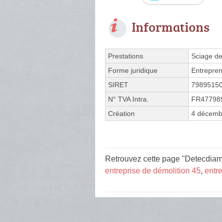
Informations
Prestations
Sciage de
Forme juridique
Entrepren
SIRET
7989515
N° TVA Intra.
FR47798
Création
4 décemb
Retrouvez cette page "Detecdiam 
entreprise de démolition 45
,
entr