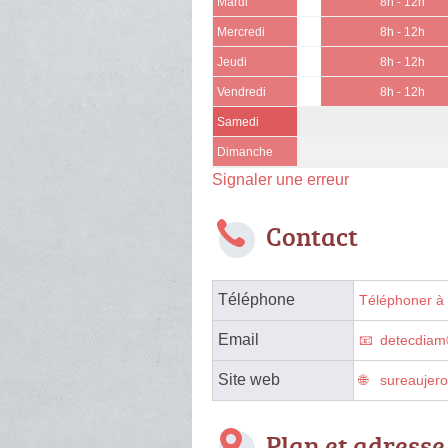
Mardi
8h - 12h
Mercredi
8h - 12h
Jeudi
8h - 12h
Vendredi
8h - 12h
Samedi
Dimanche
Signaler une erreur
Contact
Téléphone
Téléphoner à 
Email
detecdiamⓐ
Site web
sureaujero
Plan et adresse