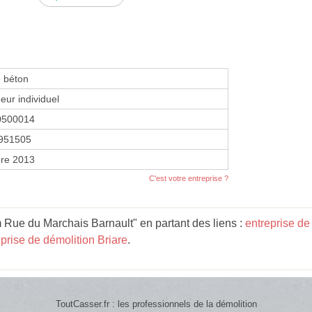
 béton
eur individuel
0500014
951505
re 2013
C'est votre entreprise ?
Rue du Marchais Barnault" en partant des liens :
entreprise de
eprise de démolition Briare
.
ToutCasser.fr : les professionnels de la démolition