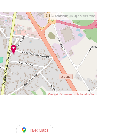
© contributeurs OpenStreetMap
Corriger l’adresse ou la localisation
Trajet Maps