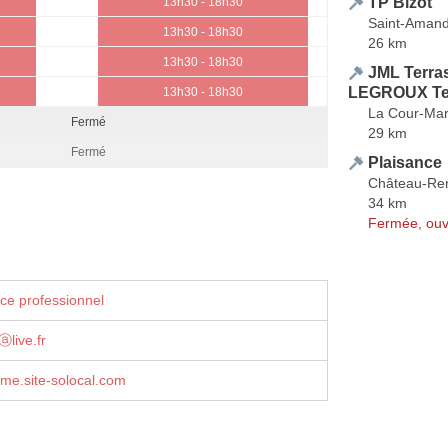
TP Bizot
13h30 - 18h30
Saint-Amand
13h30 - 18h30
26 km
13h30 - 18h30
JML Terra
LEGROUX Te
13h30 - 18h30
La Cour-Mar
Fermé
29 km
Fermé
Plaisance
Château-Re
34 km
Fermée, ouv
ce professionnel
live.fr
me.site-solocal.com