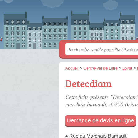
Accueil
>
Centre-Val de Loire
>
Loiret
>
Detecdiam
Cette fiche présente "Detecdiam"
marchais barnault
, 45250 Briar
Demande de devis en ligne
4 Rue du Marchais Barnault