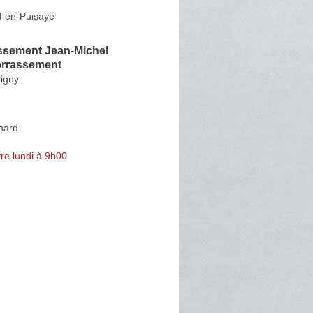
-en-Puisaye
ssement Jean-Michel
rrassement
igny
nard
re lundi à 9h00