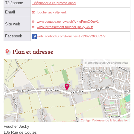
Téléphone
Téléphoner à ce professionnel
Email
foucher.jackyⓐneuf.fr
www.youtube.com/watch?v=IeFqmOOuV1I
Site web
www.terrassement-foucher-jacky-45.fr
Facebook
web.facebook.com/Foucher-171367926355277
Plan et adresse
© contributeurs OpenStreetMap
Corriger l’adresse ou la localisation
Foucher Jacky
106 Rue de Coutes