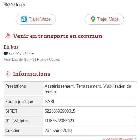
45140 Ingré
Trajet Waze
Trajet Maps
Venir en transports en commun
En bus
Ligne 51, à 127 m
Arrêt Bas du Gôt - 91 Rue de Coûtes
Informations
Prestations
Assainissement, Terrassement, Viabilisation de
terrain
Forme juridique
SARL
SIRET
52238692900015
N° TVA Intra.
FR87522386929
Création
26 février 2010
C'est votre entreprise ?