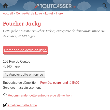
Accueil
>
Centre-Val de Loire
>
Loiret
>
Ingré
Foucher Jacky
Cette fiche présente "Foucher Jacky", entreprise de démolition située
rue
de coutes
, 45140 Ingré.
Demande de devis en ligne
106 Rue de Coutes
45140 Ingré
📞 Appeler cette entreprise
Entreprise de démolition
-
Fermée, ouvre lundi à 8h00
Services :
assainissement
Recommander cette entreprise de démolition
Améliorer cette fiche