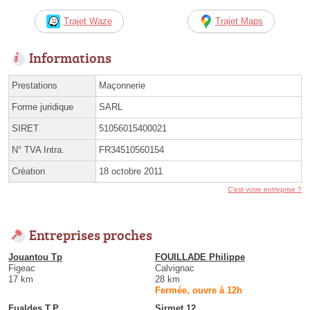
Trajet Waze
Trajet Maps
Informations
Prestations
Maçonnerie
Forme juridique
SARL
SIRET
51056015400021
N° TVA Intra.
FR34510560154
Création
18 octobre 2011
C'est votre entreprise ?
Entreprises proches
Jouantou Tp
FOUILLADE Philippe
Figeac
Calvignac
17 km
28 km
Fermée, ouvre à 12h
Fualdes T.P
Sirmet 12