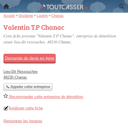
Accueil
>
Occitanie
>
Lozère
>
Chanac
Valentin T.P Chanac
Cette fiche présente "Valentin T.P Chanac", entreprise de démolition
située
lieu-dit ressouches
, 48230 Chanac.
Demande de devis en ligne
Lieu-Dit Ressouches
48230 Chanac
📞 Appeler cette entreprise
Recommander cette entreprise de démolition
Améliorer cette fiche
Renseigner les horaires