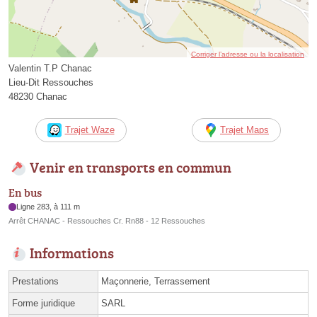
Corriger l’adresse ou la localisation
Valentin T.P Chanac
Lieu-Dit Ressouches
48230 Chanac
Trajet Waze
Trajet Maps
Venir en transports en commun
En bus
Ligne 283, à 111 m
Arrêt CHANAC - Ressouches Cr. Rn88 - 12 Ressouches
Informations
Prestations
Maçonnerie, Terrassement
Forme juridique
SARL