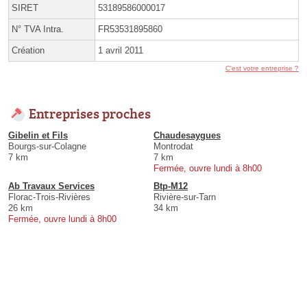
SIRET
53189586000017
N° TVA Intra.
FR53531895860
Création
1 avril 2011
C'est votre entreprise ?
Entreprises proches
Gibelin et Fils
Chaudesaygues
Bourgs-sur-Colagne
Montrodat
7 km
7 km
Fermée, ouvre lundi à 8h00
Ab Travaux Services
Btp-M12
Florac-Trois-Rivières
Rivière-sur-Tarn
26 km
34 km
Fermée, ouvre lundi à 8h00