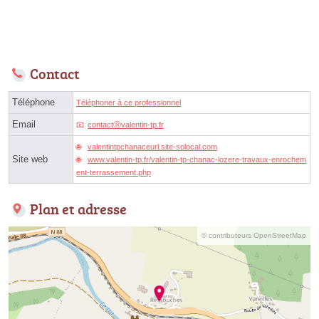
Contact
Téléphone
Téléphoner à ce professionnel
Email
contactⓐvalentin-tp.fr
valentintpchanaceurl.site-solocal.com
Site web
www.valentin-tp.fr/valentin-tp-chanac-lozere-travaux-enrochem
ent-terrassement.php
Plan et adresse
© contributeurs OpenStreetMap