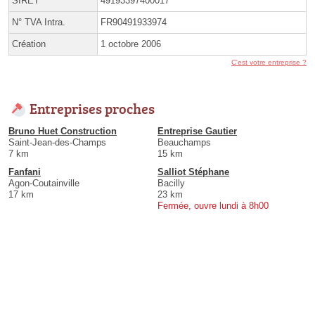
SIRET
49193397400017
N° TVA Intra.
FR90491933974
Création
1 octobre 2006
C'est votre entreprise ?
Entreprises proches
Bruno Huet Construction
Entreprise Gautier
Saint-Jean-des-Champs
Beauchamps
7 km
15 km
Fanfani
Salliot Stéphane
Agon-Coutainville
Bacilly
17 km
23 km
Fermée, ouvre lundi à 8h00