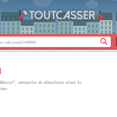
l
arcel", entreprise de démolition située
la
eims.