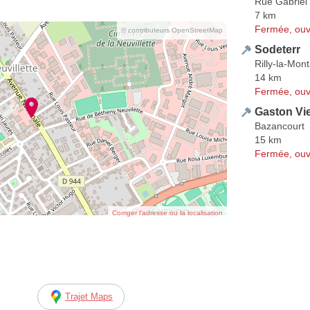
Rue Gabriel 
7 km
Fermée, ouv
© contributeurs OpenStreetMap
Sodeterr
Rilly-la-Mon
14 km
Fermée, ouv
Gaston Vie
Bazancourt
15 km
Fermée, ouv
Corriger l’adresse ou la localisation
Trajet Maps