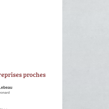
reprises proches
Lebeau
éonard