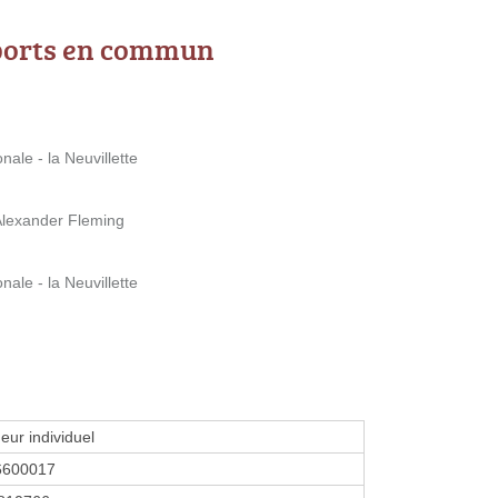
ports en commun
le - la Neuvillette
lexander Fleming
le - la Neuvillette
eur individuel
6600017