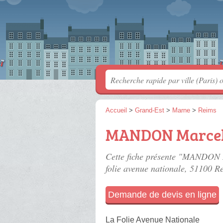
Accueil
>
Grand-Est
>
Marne
>
Reims
MANDON Marce
Cette fiche présente "MANDON M
folie avenue nationale
, 51100 R
Demande de devis en ligne
La Folie Avenue Nationale