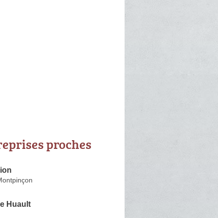
reprises proches
ion
Montpinçon
e Huault