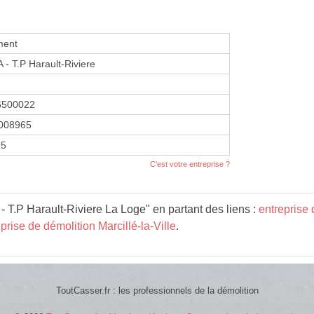
ment
A - T.P Harault-Riviere
6500022
008965
95
C'est votre entreprise ?
 - T.P Harault-Riviere La Loge" en partant des liens :
entreprise 
prise de démolition Marcillé-la-Ville
.
ToutCasser.fr : les professionnels de la démolition