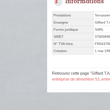
Informations
Prestations
Terrasse
Enseigne
Giffard T.
Forme juridique
SARL
SIRET
3780089
N° TVA Intra.
FR04378
Création
1 mai 19
Retrouvez cette page "Giffard T.A
entreprise de démolition 53
,
entre