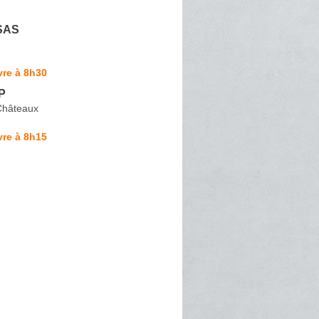
 SAS
vre à 8h30
P
Châteaux
vre à 8h15