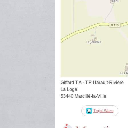
Giffard T.A - T.P Harault-Riviere
La Loge
53440 Marcillé-la-Ville
Trajet Waze