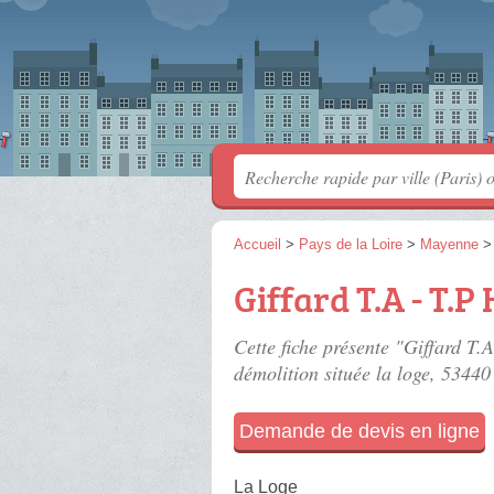
Accueil
>
Pays de la Loire
>
Mayenne
Giffard T.A - T.P
Cette fiche présente "Giffard T.
démolition située
la loge
, 53440 
Demande de devis en ligne
La Loge