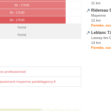
11 km
9h - 17h30
Ridereau
8h - 17h30
Mayenne
12 km
8h - 17h30
Fermée, ou
Fermé
Leblanc T.
Fermé
Lassay-les-
14 km
Fermée, ou
ce professionnel
rrassement-mayenne.paritelagency.fr