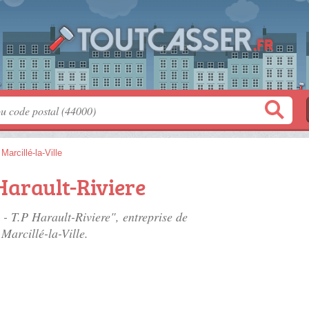
>
Marcillé-la-Ville
 Harault-Riviere
A - T.P Harault-Riviere", entreprise de
Marcillé-la-Ville.