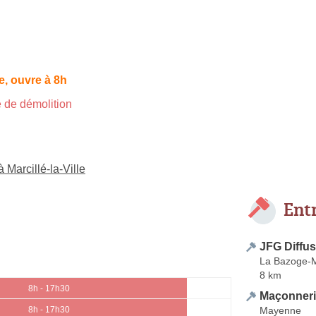
, ouvre à 8h
 de démolition
 Marcillé-la-Ville
Ent
JFG Diffus
La Bazoge-
8 km
8h - 17h30
Maçonneri
Mayenne
8h - 17h30