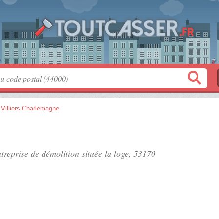
>
Villiers-Charlemagne
ntreprise de démolition située
la loge
, 53170