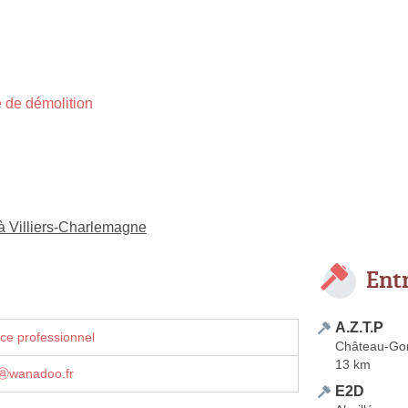
 de démolition
 à Villiers-Charlemagne
Ent
A.Z.T.P
ce professionnel
Château-Gon
13 km
ⓐwanadoo.fr
E2D