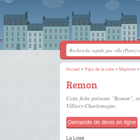
Accueil
>
Pays de la Loire
>
Mayenne
Remon
Cette fiche présente "Remon", e
Villiers-Charlemagne.
Demande de devis en ligne
La Loge